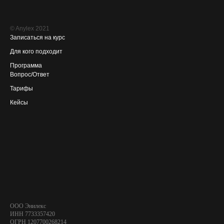
© Anylex 2021
Записаться на курс
Для кого подходит
Программа
Вопрос/Ответ
Тарифы
Кейсы
ООО Энилекс
ИНН 7733357420
ОГРН 1207700268214